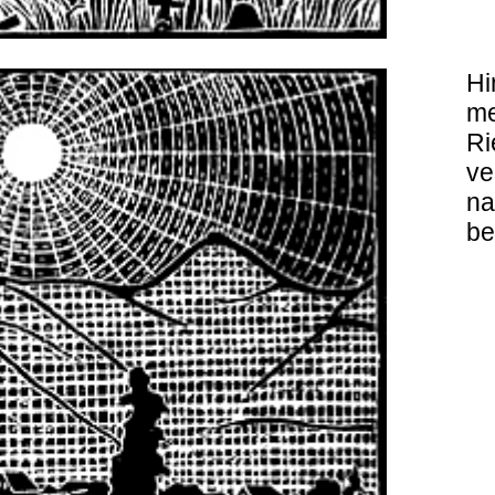
Hi
me
Ri
ve
na
be