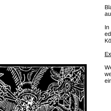
Bl
au
In
ed
Kö
Ex
We
we
ei