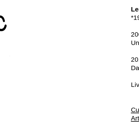
Le
*1
20
U
n
20
Da
Li
Cu
Ar