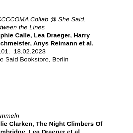
CCCOMA Collab @ She Said.
tween the Lines
phie Calle, Lea Draeger, Harry
chmeister, Anys Reimann et al.
.01.–18.02.2023
e Said Bookstore, Berlin
mmeln
llie Clarken,
The Night Climbers Of
mbridge,
Lea Draeger et al.