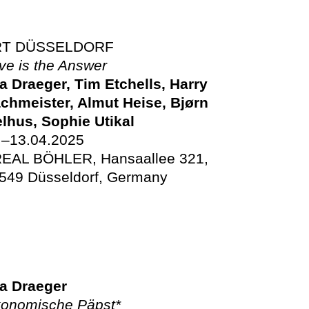
RT DÜSSELDORF
ve is the Answer
a Draeger, Tim Etchells, Harry
chmeister, Almut Heise, Bjørn
lhus, Sophie Utikal
.–13.04.2025
EAL BÖHLER, Hansaallee 321,
549 Düsseldorf, Germany
a Draeger
onomische Päpst*