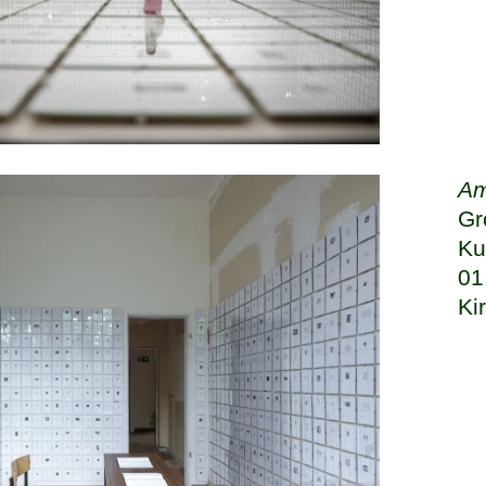
Am
Gr
Ku
01
Ki