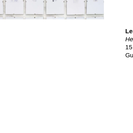
Le
He
15
Gu