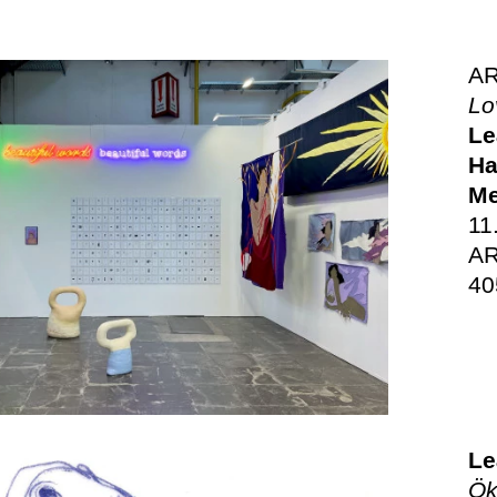
A
Lo
Le
Ha
Me
11
AR
40
Le
Ök