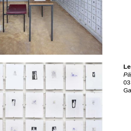
Le
Pä
03
Ga