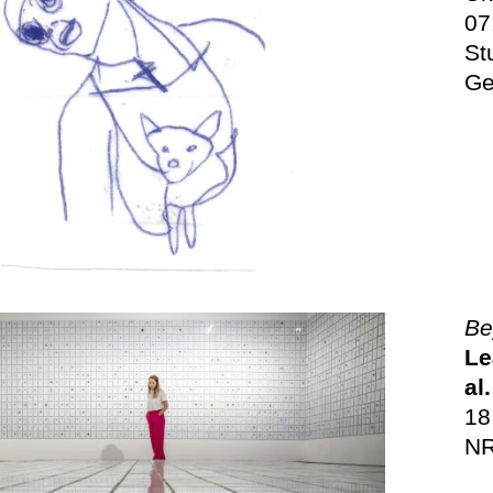
07
St
Ge
Be
Le
al.
18
NR