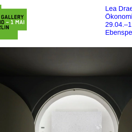
Lea Dra
Ökonomi
29.04.–1
Ebensper