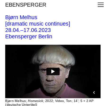
EBENSPERGER
Bjørn Melhus
[dramatic music continues]
28.04.–17.06.2023
Ebensperger Berlin
Bjørn Melhus;
Homesick;
2022; Video, Ton; 14’; 5 + 2 AP
(deutsche Untertitel)