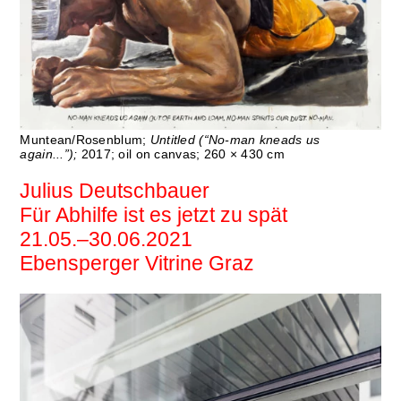
Muntean/Rosenblum;
Untitled (“No-man kneads us
again...”);
2017; oil on canvas; 260 × 430 cm
Julius Deutschbauer
Für Abhilfe ist es jetzt zu spät
21.05.–30.06.2021
Ebensperger Vitrine Graz