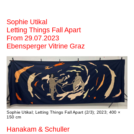
EBENSPERGER
Sophie Utikal
Letting Things Fall Apart
From 29.07.2023
Ebensperger Vitrine Graz
Sophie Utikal; Letting Things Fall Apart (2/3); 2023; 400 ×
150 cm
Hanakam & Schuller