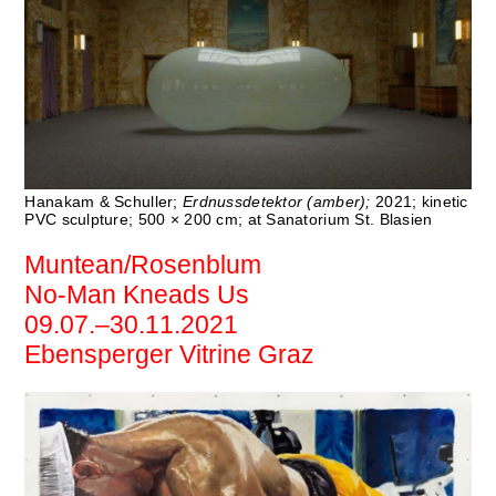
Hanakam & Schuller;
Erdnussdetektor (amber);
2021; kinetic
PVC sculpture; 500 × 200 cm; at Sanatorium St. Blasien
Muntean/Rosenblum
No-Man Kneads Us
09.07.–30.11.2021
Ebensperger Vitrine Graz